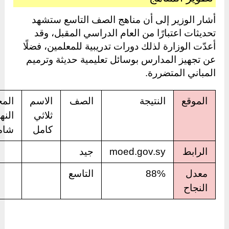
أشار الوزير إلى أن مناهج الصف التاسع ستشهد
تحديثات اعتبارًا من العام الدراسي المقبل، وقد
أعدّت الوزارة لذلك دورات تدريبية للمعلمين، فضلًا
عن تجهيز المدارس بوسائل تعليمية حديثة وترميم
المباني المتضررة.
الموقع
النتيجة
الصف
الاسم
الم
ثلاثي
النه
كامل
شام
الرابط
moed.gov.sy
جيد
معدل
88%
التاسع
النجاح