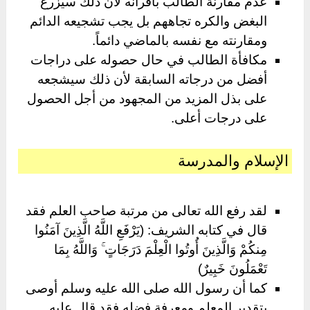
عدم مقارنة الطالب بأقرانه لأن ذلك سيزرع
البغض والكره تجاههم بل يجب تشجيعه الدائم
ومقارنته مع نفسه بالماضي دائماً.
مكافأة الطالب في حال حصوله على دراجات
أفضل من درجاته السابقة لأن ذلك سيشجعه
على بذل المزيد من المجهود من أجل الحصول
على درجات أعلى.
الإسلام والمدرسة
لقد رفع الله تعالى من مرتبة صاحب العلم فقد
قال في كتابه الشريف: (يَرْفَعِ اللَّهُ الَّذِينَ آمَنُوا
مِنكُمْ وَالَّذِينَ أُوتُوا الْعِلْمَ دَرَجَاتٍ ۚ وَاللَّهُ بِمَا
تَعْمَلُونَ خَبِيرٌ)
كما أن رسول الله صلى الله عليه وسلم أوصى
بتقدير المعلم ومعرفة فضله فقد قال عليه