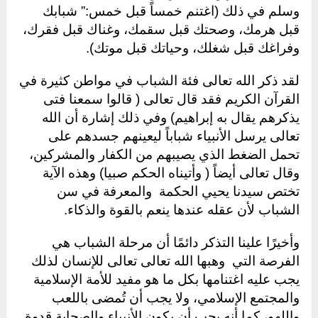
وسلم في ذلك (اغتنم خمساً قبل خمس:” شبابك
قبل هرمك، وصحتك قبل سقمك، وغناك قبل فقرك،
وفراغك قبل شغلك، وحياتك قبل موتك).
لقد ذكر الله تعالى فئة الشباب في مواطن كثيرة في
القرآن الكريم فقد قال تعالى ( قالوا سمعنا فتى
يذكرهم يقال به إبراهيم) وفي ذلك إشارة أن الله
تعالى يرسل الأنبياء شباباً ليعينهم جسدهم على
تحمل الضغط الذي يصيبهم من الكفار والمشركين،
وقال تعالى أيضاً ( وأتيناه الحكم صبيا) وهذه الآية
تختص سيدنا يحيي الحكمة والمعرفة في سن
الشباب لأن عقله عندها ينعم بالقوة والذكاء.
وأخيرًا علينا التذكر دائمًا أن مرحلة الشباب هي
الفرصة التي وهبها الله تعالى تعالى للإنسان لذلك
يجب عليه اغتنامها بكل ما هو مفيد للأمة الإسلامية
والمجتمع الإسلامي، ولا يجب أن تُمضى باللعب
واللهو، كما أنه يجب أن يكون الأنبياء والصحابة قدوة